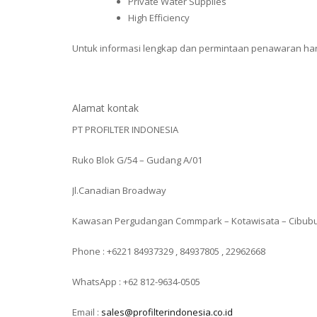
Private Water Supplies
High Efficiency
Untuk informasi lengkap dan permintaan penawaran harga
Alamat kontak
PT PROFILTER INDONESIA
Ruko Blok G/54 – Gudang A/01
Jl.Canadian Broadway
Kawasan Pergudangan Commpark – Kotawisata – Cibub
Phone : +6221 84937329 , 84937805 , 22962668
WhatsApp : +62 812-9634-0505
Email :
sales@profilterindonesia.co.id