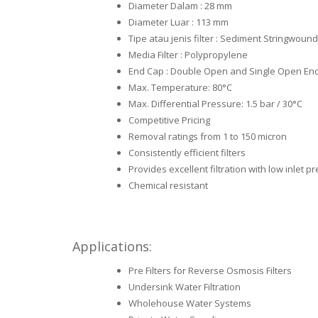
Diameter Dalam : 28 mm
Diameter Luar : 113 mm
Tipe atau jenis filter : Sediment Stringwound
Media Filter : Polypropylene
End Cap : Double Open and Single Open En
Max. Temperature: 80°C
Max. Differential Pressure: 1.5 bar / 30°C
Competitive Pricing
Removal ratings from 1 to 150 micron
Consistently efficient filters
Provides excellent filtration with low inlet p
Chemical resistant
Applications:
Pre Filters for Reverse Osmosis Filters
Undersink Water Filtration
Wholehouse Water Systems