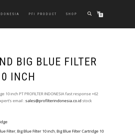
NDONESIA
PFI PRODUCT
SHOP
0
D BIG BLUE FILTER
10 INCH
ridge 10 inch PT PROFILTER INDONESIA fast response +62
xpert’s email :
sales@profilterindonesia.co.id
stock
ridge
lue Filter
,
Big Blue Filter 10 inch
,
Big Blue Filter Cartridge 10