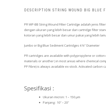
DESCRIPTION STRING WOUND BIG BLUE F
PFI WP-BB String Wound Filter Cartridge adalah jenis filter 
dengan ukuran yang lebih besar dari cartridge filter st
kotoran yang lebih besar dan umur pakai yang lebih lam
Jumbo or Big Blue Sediment Cartridges 4 ½” Diameter
PFI cartridges are available with polypropylene or cotton
materials or another ) in most areas where chemical compa
PP Fibre) is always available ex-stock. Activated carbon
Spesifikasi :
Ukuran micron: 1 – 150 μm
Panjang : 10″ – 20″