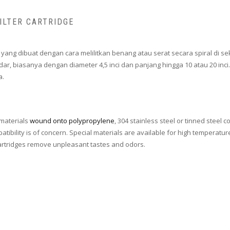
ILTER CARTRIDGE
yang dibuat dengan cara melilitkan benang atau serat secara spiral di sekitar 
andar, biasanya dengan diameter 4,5 inci dan panjang hingga 10 atau 20 
a.
 materials
wound onto polypropylene
, 304 stainless steel or tinned steel 
tibility is of concern. Special materials are available for high temperatur
 cartridges remove unpleasant tastes and odors.