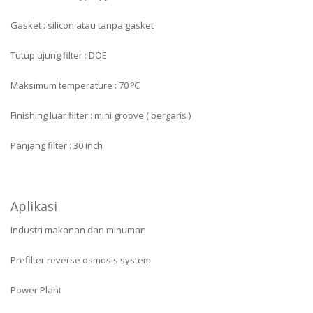
Gasket : silicon atau tanpa gasket
Tutup ujung filter : DOE
o
Maksimum temperature : 70
C
Finishing luar filter : mini groove ( bergaris )
Panjang filter : 30 inch
Aplikasi
Industri makanan dan minuman
Prefilter reverse osmosis system
Power Plant