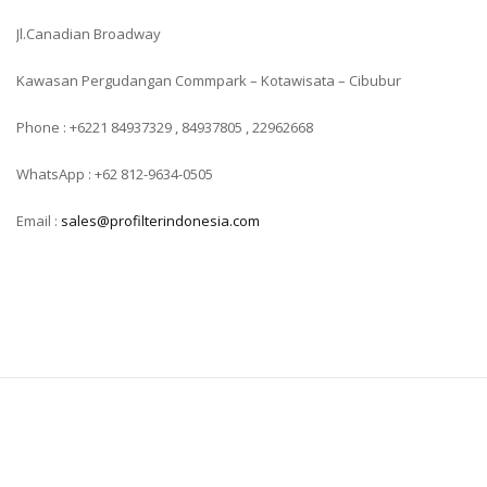
Jl.Canadian Broadway
Kawasan Pergudangan Commpark – Kotawisata – Cibubur
Phone : +6221 84937329 , 84937805 , 22962668
WhatsApp : +62 812-9634-0505
Email :
sales@profilterindonesia.com