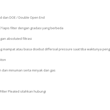
nd dan DOE / Double Open End
 7 lapis filter dengan gradasi yang berbeda
gan absoluted filtrasi
ng mampat atau biasa disebut differsial pressure saat tiba waktunya pengg
iton
nan dan minuman serta minyak dan gas
 Filter Pleated silahkan hubungi