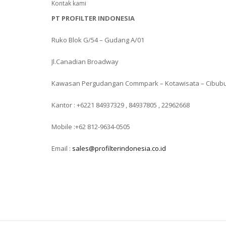
Kontak kami
PT PROFILTER INDONESIA
Ruko Blok G/54 – Gudang A/01
Jl.Canadian Broadway
Kawasan Pergudangan Commpark – Kotawisata – Cibub
Kantor : +6221 84937329 , 84937805 , 22962668
Mobile :+62 812-9634-0505
Email :
sales@profilterindonesia.co.id