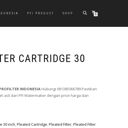
NDONESIA
PFI PRODUCT
SHOP
0
TER CARTRIDGE 30
PROFILTER INDONESIA
Hubungi 081385066789 Pastikan
 asli dari PFI Watermaker dengan price harga dan
ge 30 inch
,
Pleated Cartridge
,
Pleated Filter
,
Pleated Filter