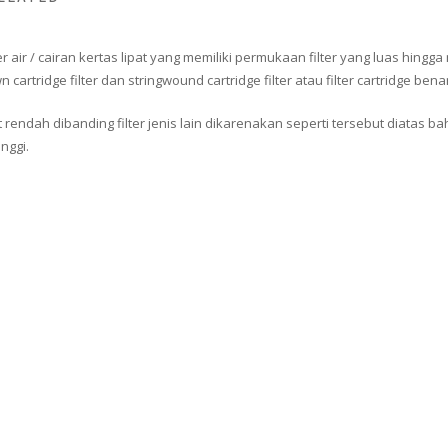
lter air / cairan kertas lipat yang memiliki permukaan filter yang luas hi
 cartridge filter dan stringwound cartridge filter atau filter cartridge bena
endah dibanding filter jenis lain dikarenakan seperti tersebut diatas bah
nggi.