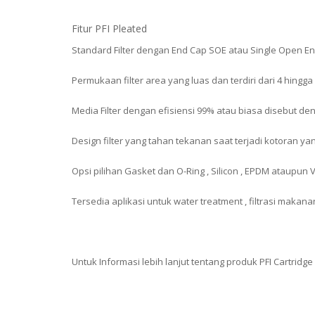
Fitur PFI Pleated
Standard Filter dengan End Cap SOE atau Single Open E
Permukaan filter area yang luas dan terdiri dari 4 hingga
Media Filter dengan efisiensi 99% atau biasa disebut den
Design filter yang tahan tekanan saat terjadi kotoran ya
Opsi pilihan Gasket dan O-Ring , Silicon , EPDM ataupun V
Tersedia aplikasi untuk water treatment , filtrasi maka
Untuk Informasi lebih lanjut tentang produk PFI Cartridge