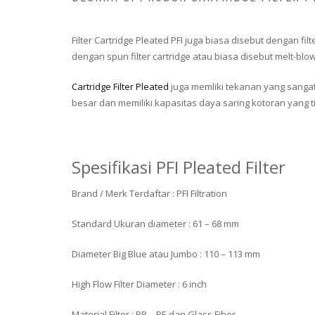
Filter Cartridge Pleated PFI juga biasa disebut dengan fi
dengan spun filter cartridge atau biasa disebut melt-blown
Cartridge Filter Pleated
juga memliki tekanan yang sangat r
besar dan memiliki kapasitas daya saring kotoran yang ti
Spesifikasi PFI Pleated Filter
Brand / Merk Terdaftar : PFI Filtration
Standard Ukuran diameter : 61 – 68 mm
Diameter Big Blue atau Jumbo : 110 – 113 mm
High Flow Filter Diameter : 6 inch
Material Filter : PP – PE dan Glass Fiber