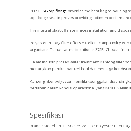
PFI’s
PESG top flange
provides the best bag-to-housing sea
top flange seal improves providing optimum performanc
The integral plastic flange makes installation and dispos
Polyester PFI bag filter offers excellent compatibility wit
organisms. Temperature limitation is 275F. Choose from m
Dalam industri proses water treatment, kantong filter p
menangkap partikel-partikel kecil dan menjaga kondisi air
Kantong filter polyester memiliki keunggulan dibandingka
bertahan dalam kondisi operasional yang keras. Selain i
Spesifikasi
Brand / Model : PFI PESG-025-WS-ED2 Polyester Filter Bag