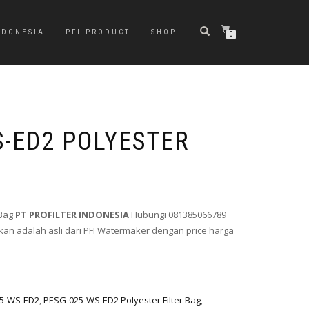
NDONESIA
PFI PRODUCT
SHOP
0
S-ED2 POLYESTER
 Bag
PT PROFILTER INDONESIA
Hubungi 081385066789
an adalah asli dari PFI Watermaker dengan price harga
5-WS-ED2
,
PESG-025-WS-ED2 Polyester Filter Bag
,