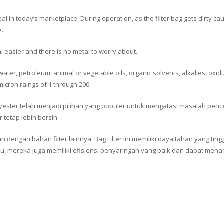
l in today’s marketplace. During operation, as the filter bag gets dirty ca
e.
al easier and there is no metal to worry about.
h water, petroleum, animal or vegetable oils, organic solvents, alkalies, oxid
icron raings of 1 through 200
olyester telah menjadi pilihan yang populer untuk mengatasi masalah pence
 tetap lebih bersih.
n dengan bahan filter lainnya. Bag Filter ini memiliki daya tahan yang ti
tu, mereka juga memiliki efisiensi penyaringan yang baik dan dapat menan