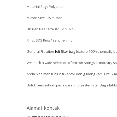
Material Bag : Polyester
Micron Size : 25 micron
Ukuran Bag : size #2 ( 7” x 32” )
Ring : SDS Ring / sentinel ring
General Filtration
felt filter bag
feature 100% thermally bo
We stock a wide selection of micron ratings in industry 
Anda bisa mengunjungi kantor dan gudang kami untuk m
Untuk permintaan penawaran Polyester Filter Bag silah
Alamat kontak
PT PROFILTER INDONESIA