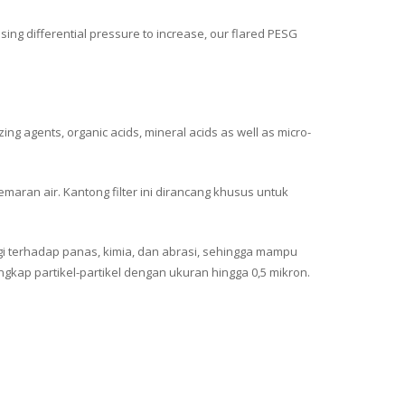
using differential pressure to increase, our flared PESG
izing agents, organic acids, mineral acids as well as micro-
maran air. Kantong filter ini dirancang khusus untuk
nggi terhadap panas, kimia, dan abrasi, sehingga mampu
gkap partikel-partikel dengan ukuran hingga 0,5 mikron.