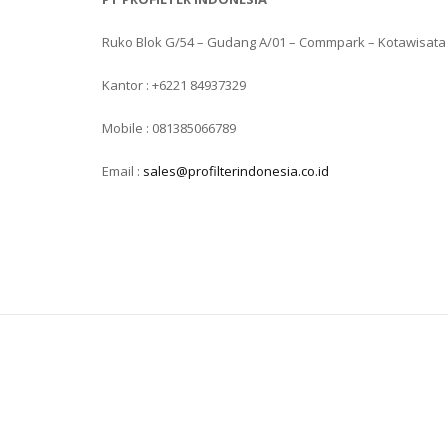
Ruko Blok G/54 – Gudang A/01 – Commpark – Kotawisata
Kantor : +6221 84937329
Mobile : 081385066789
Email :
sales@profilterindonesia.co.id