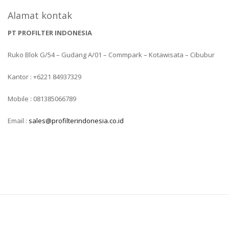
Alamat kontak
PT PROFILTER INDONESIA
Ruko Blok G/54 – Gudang A/01 – Commpark – Kotawisata – Cibubur
Kantor : +6221 84937329
Mobile : 081385066789
Email :
sales@profilterindonesia.co.id