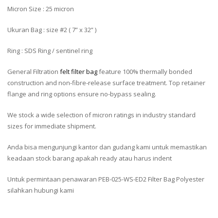
Micron Size : 25 micron
Ukuran Bag : size #2 ( 7” x 32” )
Ring : SDS Ring / sentinel ring
General Filtration
felt filter bag
feature 100% thermally bonded
construction and non-fibre-release surface treatment. Top retainer
flange and ring options ensure no-bypass sealing.
We stock a wide selection of micron ratings in industry standard
sizes for immediate shipment.
Anda bisa mengunjungi kantor dan gudang kami untuk memastikan
keadaan stock barang apakah ready atau harus indent
Untuk permintaan penawaran PEB-025-WS-ED2 Filter Bag Polyester
silahkan hubungi kami