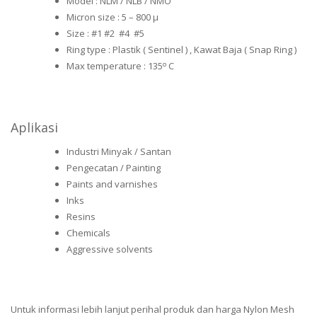
Model : NLM / NLB / NMO
Micron size : 5 – 800 µ
Size : #1 #2 #4 #5
Ring type : Plastik ( Sentinel ) , Kawat Baja ( Snap Ring )
o
Max temperature : 135
C
Aplikasi
Industri Minyak / Santan
Pengecatan / Painting
Paints and varnishes
Inks
Resins
Chemicals
Aggressive solvents
Untuk informasi lebih lanjut perihal produk dan harga Nylon Mesh