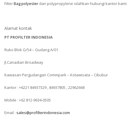
Filter
Bag polyester
dan polypropylene silahkan hubungi kantor kami
Alamat kontak
PT PROFILTER INDONESIA
Ruko Blok G/54 – Gudang A/01
Jl.Canadian Broadway
Kawasan Pergudangan Commpark – Kotawisata – Cibubur
Kantor : +6221 84937329 , 84937805 , 22962668
Mobile : +62 812-9634-0505
Email :
sales@profilterindonesia.com