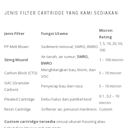
JENIS FILTER CARTRIDGE YANG KAMI SEDIAKAN:
Micron
Jenis Filter
Fungsi Utama
Rating
1, 5, 10, 20, 50,
PP Melt Blown
Sediment removal, SWRO, BWRO
100
Air tanah, air sumur,
SWRO,
String Wound
1 – 100 micron
BWRO
Menghilangkan bau, klorin, dan
Carbon Block (CTO)
5 – 10 micron
VOC
GAC (Granular
Penyerap bau dan rasa
5 – 10 micron
Carbon)
0.1 , 0.2 – 10
Pleated Cartridge
Debu halus dan partikel kecil
micron
Resin Cartridge
Softener air, penurun Hardness
Custom
Custom cartridge tersedia
sesuai ukuran housing atau
kebutuhan khusus industri Anda.