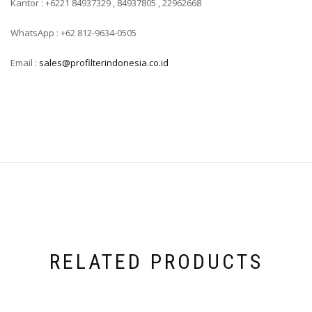
Kantor : +6221 84937329 , 84937805 , 22962668
WhatsApp : +62 812-9634-0505
Email :
sales@profilterindonesia.co.id
RELATED PRODUCTS